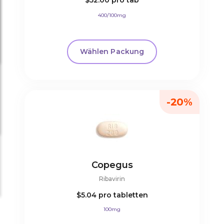
$52.00
pro tab
400/100mg
Wählen Packung
-20%
Copegus
Ribavirin
$5.04
pro tabletten
100mg