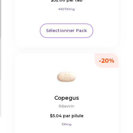
$52.00
par tab
400/100mg
Sélectionner Pack
-20%
Copegus
Ribavirin
$5.04
par pilule
100mg