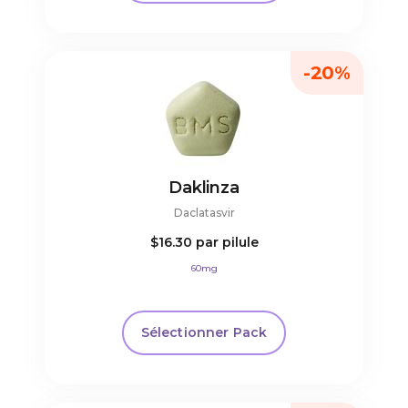
-20%
Daklinza
Daclatasvir
$16.30
par pilule
60mg
Sélectionner Pack