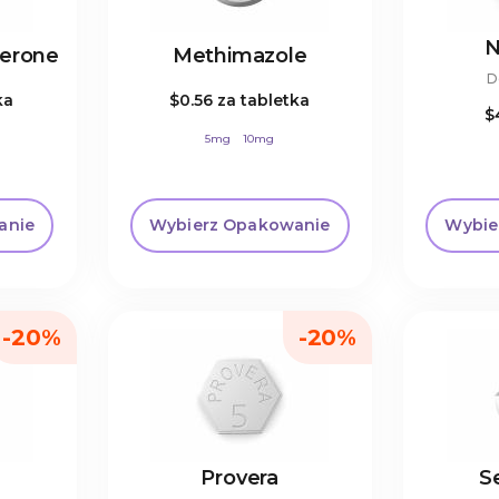
N
erone
Methimazole
D
ka
$0.56
za tabletka
$
5mg
10mg
anie
Wybierz Opakowanie
Wybie
-20%
-20%
Provera
S