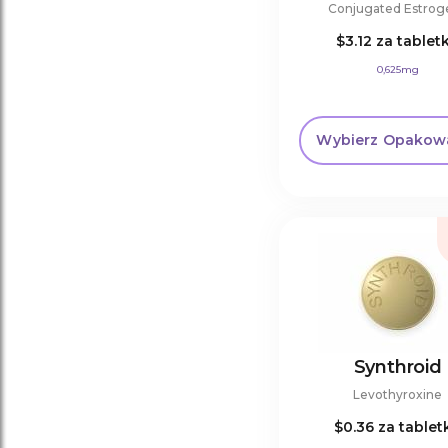
Conjugated Estrog
$3.12
za tablet
0,625mg
Wybierz Opakow
Synthroid
Levothyroxine
$0.36
za tablet