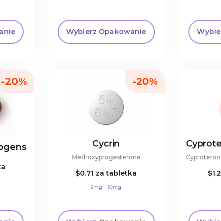
anie
Wybierz Opakowanie
Wybie
-20%
-20%
Cycrin
rogens
Medroxyprogesterone
ka
$0.71
za tabletka
$1.
5mg
10mg