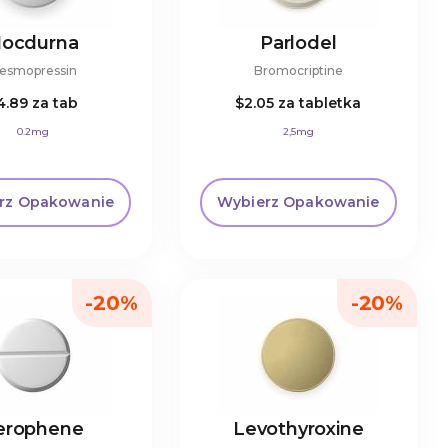
ocdurna
Parlodel
esmopressin
Bromocriptine
4.89
za tab
$2.05
za tabletka
0.2mg
2,5mg
rz Opakowanie
Wybierz Opakowanie
-20%
-20%
erophene
Levothyroxine