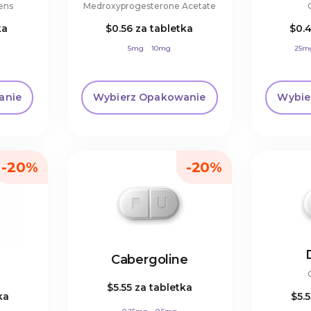
ens
Medroxyprogesterone Acetate
ka
$0.56
za tabletka
$0.
5mg
10mg
25m
anie
Wybierz Opakowanie
Wybie
-20%
-20%
Cabergoline
$5.55
za tabletka
ka
$5.