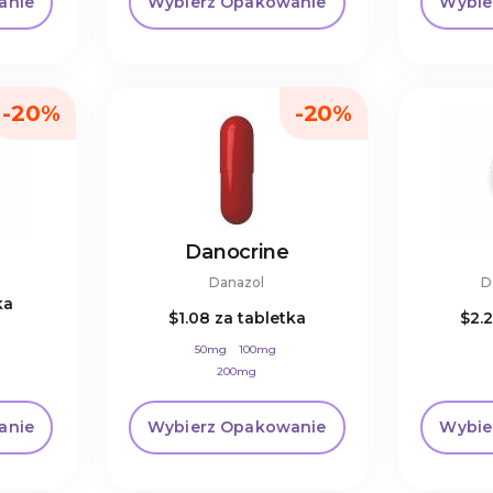
anie
Wybierz Opakowanie
Wybie
-20%
-20%
Danocrine
Danazol
D
ka
$1.08
za tabletka
$2.
50mg
100mg
200mg
anie
Wybierz Opakowanie
Wybie