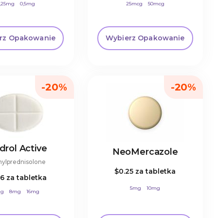
,25mg
0,5mg
25mcg
50mcg
rz Opakowanie
Wybierz Opakowanie
-20%
-20%
rol Active
NeoMercazole
ylprednisolone
$0.25
za tabletka
56
za tabletka
5mg
10mg
mg
8mg
16mg