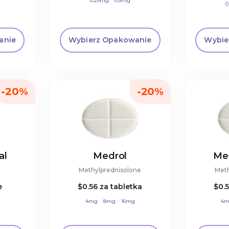
0,25mg
0,5mg
0
anie
Wybierz Opakowanie
Wybie
-20%
-20%
al
Medrol
Med
Methylprednisolone
Meth
e
$0.56
za tabletka
$0.
4mg
8mg
16mg
4