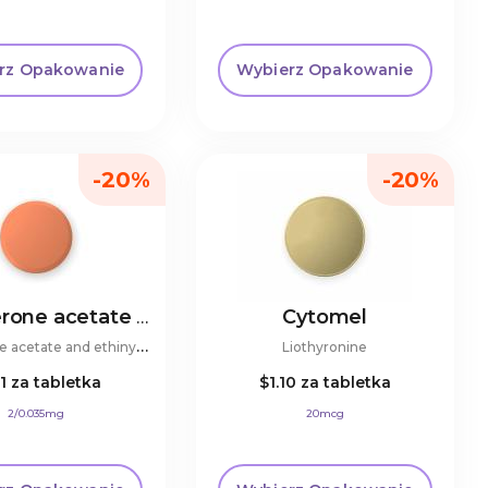
rz Opakowanie
Wybierz Opakowanie
-20%
-20%
Cytomel
Cyproterone acetate and ethinylestradiol
C
yproterone acetate and ethinylestradiol
Liothyronine
21
za tabletka
$1.10
za tabletka
2/0.035mg
20mcg