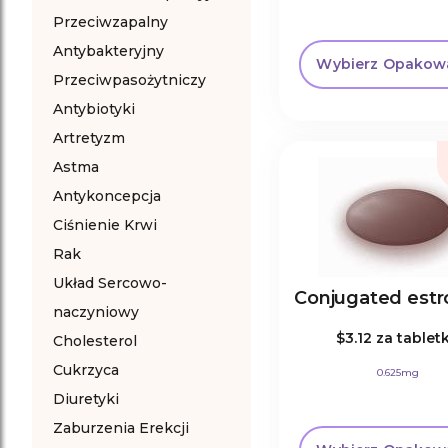
Przeciwzapalny
Antybakteryjny
Wybierz Opakow
Przeciwpasożytniczy
Antybiotyki
Artretyzm
Astma
Antykoncepcja
Ciśnienie Krwi
Rak
Układ Sercowo-
Conjugated est
naczyniowy
$3.12
za tablet
Cholesterol
Cukrzyca
0.625mg
Diuretyki
Zaburzenia Erekcji