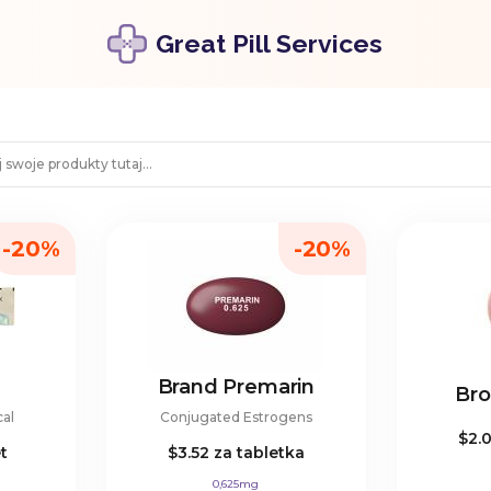
Great Pill Services
-20%
-20%
Brand Premarin
Bro
cal
Conjugated Estrogens
$2.
t
$3.52
za tabletka
0,625mg