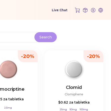
-20%
-20%
Clomid
mocriptine
Clomiphene
05
za tabletka
$0.62
za tabletka
2,5mg
25mg
50mg
100mg