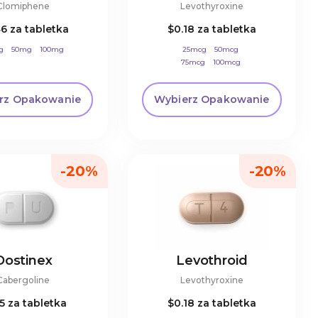
Clomiphene
Levothyroxine
46
za tabletka
$0.18
za tabletka
g
50mg
100mg
25mcg
50mcg
75mcg
100mcg
125mcg
200mcg
rz Opakowanie
Wybierz Opakowanie
-20%
-20%
Dostinex
Levothroid
Cabergoline
Levothyroxine
55
za tabletka
$0.18
za tabletka