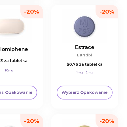
-20%
-20%
Estrace
lomiphene
Estradiol
83
za tabletka
$0.76
za tabletka
50mg
1mg
2mg
rz Opakowanie
Wybierz Opakowanie
-20%
-20%