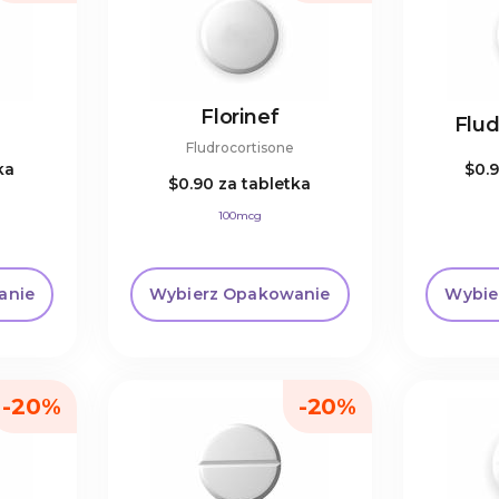
Florinef
Flud
Fludrocortisone
ka
$0.
$0.90
za tabletka
100mcg
anie
Wybierz Opakowanie
Wybie
-20%
-20%