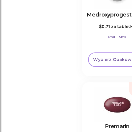
Medroxyprogest
$0.71
za tablet
5mg
10mg
Wybierz Opakow
Premarin