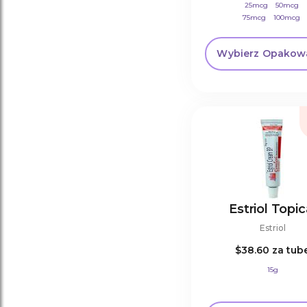
25mcg
50mcg
75mcg
100mcg
125mcg
200mcg
Wybierz Opakow
Estriol Topic
Estriol
$38.60
za tub
15g