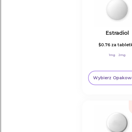
Estradiol
$0.76
za tablet
1mg
2mg
Wybierz Opakow