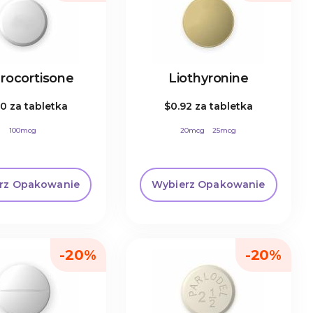
rocortisone
Liothyronine
90
za tabletka
$0.92
za tabletka
100mcg
20mcg
25mcg
rz Opakowanie
Wybierz Opakowanie
-20%
-20%