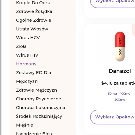
Wybierz Opakow
Krople Do Oczu
Zdrowie Żołądka
Ogólne Zdrowie
Utrata Włosów
Wirus HCV
Zioła
Wirus HIV
Hormony
Danazol
Zestawy ED Dla
Mężczyzn
$4.16
za tablet
Zdrowie Mężczyzn
50mg
100mg
Choroby Psychiczne
200mg
Choroba Lokomocyjna
Środek Rozluźniający
Wybierz Opakow
Mięśnie
Łagodzenie Bólu