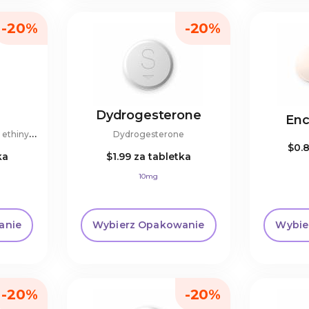
-20%
-20%
Dydrogesterone
Enc
C
yproterone acetate and ethinylestradiol
Dydrogesterone
$0.
ka
$1.99
za tabletka
10mg
anie
Wybierz Opakowanie
Wybie
-20%
-20%