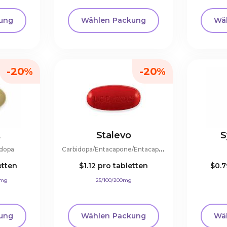
ung
Wählen Packung
Wä
-20%
-20%
t
Stalevo
S
C
arbidopa/Entacapone/Entacapone
odopa
etten
$1.12
pro tabletten
$0.
0mg
25/100/200mg
ung
Wählen Packung
Wä