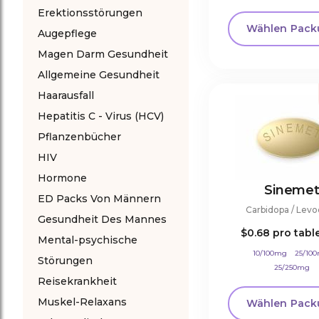
Erektionsstörungen
Wählen Pack
Augepflege
Magen Darm Gesundheit
Allgemeine Gesundheit
Haarausfall
Hepatitis C - Virus (HCV)
Pflanzenbücher
HIV
Hormone
Sineme
ED Packs Von Männern
Carbidopa / Lev
Gesundheit Des Mannes
$0.68
pro tabl
Mental-psychische
10/100mg
25/10
Störungen
25/250mg
Reisekrankheit
Muskel-Relaxans
Wählen Pack