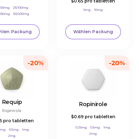
$0.65
pro tabletten
/100mg
25/100mg
5mg
10mg
/250mg
50/200mg
hlen Packung
Wählen Packung
-20%
-20%
Requip
Ropinirole
Ropinirole
$0.69
pro tabletten
55
pro tabletten
0.25mg
0.5mg
1mg
5mg
0,5mg
1mg
2mg
2mg