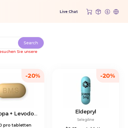
esuchen Sie unsere
-20%
-20%
Eldepryl
Carbidopa + Levodopa
Selegiline
70
pro tabletten