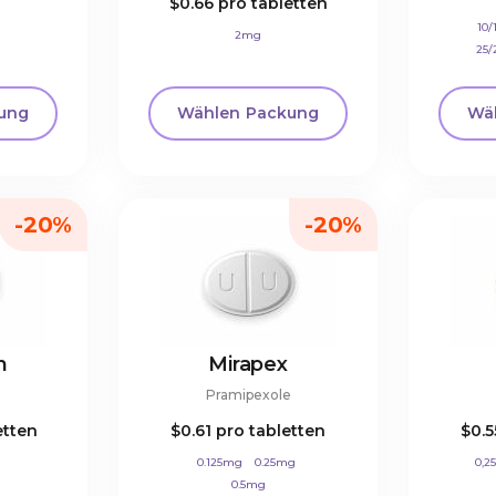
$0.66
pro tabletten
10
2mg
25
ung
Wählen Packung
Wä
-20%
-20%
n
Mirapex
e
Pramipexole
etten
$0.61
pro tabletten
$0.
0.125mg
0.25mg
0,2
0.5mg