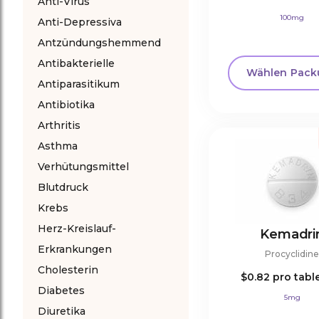
Anti-Virus
100mg
Anti-Depressiva
Antzündungshemmend
Antibakterielle
Wählen Pack
Antiparasitikum
Antibiotika
Arthritis
Asthma
Verhütungsmittel
Blutdruck
Krebs
Herz-Kreislauf-
Kemadri
Erkrankungen
Procyclidin
Cholesterin
$0.82
pro tabl
Diabetes
5mg
Diuretika